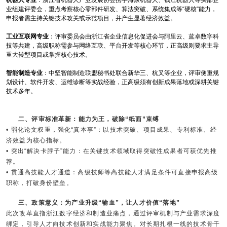
机器人专业
：浙江省机器人产业发展协会携手海康机器人、钱江机器人等头部企
业组建评委会，重点考察核心零部件研发、算法突破、系统集成等“硬核”能力，
申报者需主持关键技术攻关或示范项目，并产生显著经济效益。
工业互联网专业
：评审委员会由浙江省企业信息化促进会与阿里云、蓝卓数字科
技等共建，高级职称需参与网络互联、平台开发等核心环节，正高级则要求主导
重大转型项目或掌握核心技术。
智能制造专业
：中坚智能制造联盟秘书处联合新华三、杭叉等企业，评审侧重规
划设计、软件开发、运维诊断等实战经验，正高级须有创新成果落地或深耕关键
技术多年。
二、评审标准革新：能力为王，破除“纸面”束缚
• 弱化论文权重，强化“真本事”：以技术突破、项目成果、专利标准、经
济效益为核心指标。
• 突出“解决卡脖子”能力：在关键技术领域取得突破性成果者可获优先推
荐。
• 贯通高技能人才通道：高级技师等高技能人才满足条件可直接申报高级
职称，打破身份壁垒。
三、政策意义：为产业升级“输血”，让人才价值“落地”
此次改革直指浙江数字经济和制造业痛点，通过评审机制与产业需求深度
绑定，引导人才向技术创新和实战能力聚焦。对长期扎根一线的技术骨干