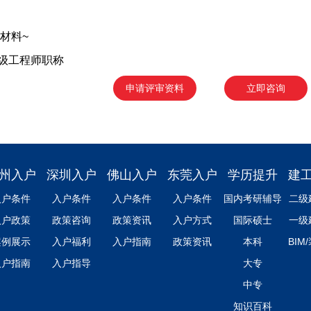
材料~
级工程师职称
申请评审资料
立即咨询
州入户
深圳入户
佛山入户
东莞入户
学历提升
建
入户条件
入户条件
入户条件
入户条件
国内考研辅导
二级
入户政策
政策咨询
政策资讯
入户方式
国际硕士
一级
案例展示
入户福利
入户指南
政策资讯
本科
BIM
入户指南
入户指导
大专
中专
知识百科