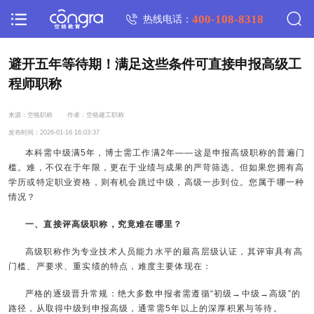
400-108-8318
热线电话：
避开五年等待期！满足这些条件可直接申报高级工
程师职称
来源：空格职称
作者：空格建工职称
发布时间：2026-01-16 16:03:37
本科需中级满5年，博士需工作满2年——这是申报高级职称的普遍门
槛。难，不仅在于年限，更在于业绩与成果的严苛筛选。但如果您拥有高
学历或特定职业资格，则有机会跳过中级，高级一步到位。您属于哪一种
情况？
一、直接评高级职称，究竟难在哪里？
高级职称作为专业技术人员能力水平的最高层级认证，其评审具有高
门槛、严要求、重实绩的特点，难度主要体现在：
严格的逐级晋升常规：绝大多数申报者需遵循“初级→中级→高级”的
路径，从取得中级到申报高级，通常需5年以上的深厚积累与等待。