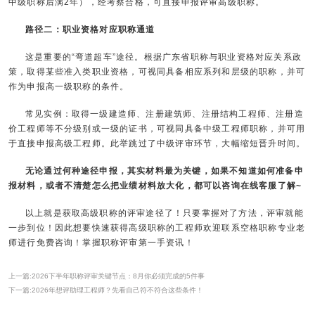
中级职称后满2年），经考察合格，可直接申报评审高级职称。
路径二：职业资格对应职称通道
这是重要的“弯道超车”途径。根据广东省职称与职业资格对应关系政
策，取得某些准入类职业资格，可视同具备相应系列和层级的职称，并可
作为申报高一级职称的条件。
常见实例：取得一级建造师、注册建筑师、注册结构工程师、注册造
价工程师等不分级别或一级的证书，可视同具备中级工程师职称，并可用
于直接申报高级工程师。此举跳过了中级评审环节，大幅缩短晋升时间。
无论通过何种途径申报，其实材料最为关键，如果不知道如何准备申
报材料，或者不清楚怎么把业绩材料放大化，都可以咨询在线客服了解~
以上就是获取高级职称的评审途径了！只要掌握对了方法，评审就能
一步到位！因此想要快速获得高级职称的工程师欢迎联系空格职称专业老
师进行免费咨询！掌握职称评审第一手资讯！
上一篇:2026下半年职称评审关键节点：8月你必须完成的5件事
下一篇:2026年想评助理工程师？先看自己符不符合这些条件！