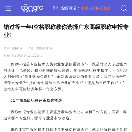
400-108-8318
热线电话：
错过等一年!空格职称教你选择广东高级职称申报专
业!
来源：空格职称
作者：空格建工职称
发布时间：2025-04-15 16:25:41
职称申报是专业技术人员职业发展的重要环节，既是对个人专业能力
的认证，也是晋升职业阶梯的核心通道。然而每到职称申报季，不少职场
人都会陷入"专业选择焦虑症"：面对密密麻麻的专业目录，我究竟适合申
报什么专业?申报的专业是与自己毕业的专业相关还是与自己工作相关?
选错方向可能让多年努力付之东流。
01广东高级职称评审就这样选
职称申报专业的选择主要还是看毕业专业方向和工作方向，不要一味
追求哪个专业好，哪个专业受市场欢迎。
职称评审申报的最终目标还是要确保评审通过，然后职称评审也是有