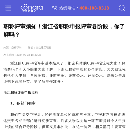
400-108-8318
热线电话：
职称评审须知！浙江省职称申报评审各阶段，你了
解吗？
来源：空格职称
作者：空格建工职称
发布时间：2024-09-02 18:20:27
浙江的职称申报评审基本结束了，那么具体的职称申报流程大家了解
清楚吗？今天小编带大家了解一下浙江职称申报的各个阶段，其大致流程
包括个人申报、单位审核、评前初审、评前公示、评后公示、结果公告及
证书下载等环节。早了解早作准备~
浙江职称评审申报流程
1、各部门初审
我们在提交申报后，经过所在单位的审核与推荐，申报材料将被逐级
递交至各相关部门进行初步审查。许多人误以为这一环节即是对个人申报
业绩的综合评分阶段，但事实并非如此。在这一阶段，相关部门主要审查