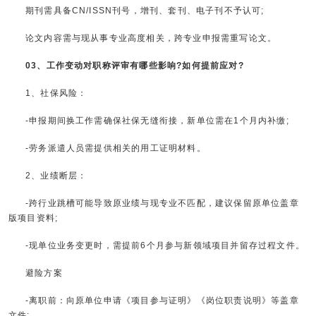
期刊需具备CN/ISSN刊号，增刊、套刊、电子刊不予认可;
论文内容需与现从事专业高度相关，跨专业申报需重写论文。
03、工作变动对职称评审有哪些影响?如何提前应对?
1、社保风险：
-申报期间换工作需确保社保无缝衔接，新单位需在1个月内补缴;
-劳务派遣人员需提供相关的用工证明材料。
2、业绩断层：
-跨行业跳槽可能导致原业绩与现专业不匹配，建议保留原单位盖章
版项目资料;
-现单位业务变更时，需提前6个月参与新领域项目并留存过程文件。
避险方案
-离职前：向原单位申请《项目参与证明》《岗位职责说明》等盖章
文件;