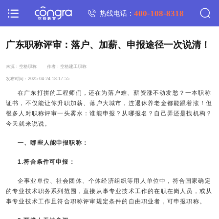
400-108-8318
热线电话：
广东职称评审：落户、加薪、申报途径一次说清！
来源：空格职称
作者：空格建工职称
发布时间：2025-04-24 18:17:55
在广东打拼的工程师们，还在为落户难、薪资涨不动发愁？一本职称
证书，不仅能让你升职加薪、落户大城市，连退休养老金都能跟着涨！但
很多人对职称评审一头雾水：谁能申报？从哪报名？自己弄还是找机构？
今天就来说说。
一、哪些人能申报职称：
1.符合条件可申报：
企事业单位、社会团体、个体经济组织等用人单位中，符合国家确定
的专业技术职务系列范围，直接从事专业技术工作的在职在岗人员，或从
事专业技术工作且符合职称评审规定条件的自由职业者，可申报职称。