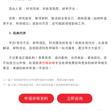
适合人群 ：时间充裕、对政策熟悉、材料齐全；
劣势：研究政策、整理材料、跑流程全靠自己，稍有疏漏（如材料盖
章不全、时间错过）就前功尽弃，还可能因请假影响工作。
3. 机构代评
学历/资历不足、材料混乱、时间紧张的首选！机构全程代办，从政策
解读、材料优化、流程跟进到答辩辅导一站式服务，通过率大大提升；
不过要选正规机构！查看资质、成功案例、合同条款，避免踩坑。若
不知道怎么申报，欢迎联系
空格职称
专业老师免费咨询更多职称评审相关
事宜，掌握职称评审第一手资讯！
上一篇:广东职称评审2025年度申报条件全解析，看看你够不够格
下一篇:工程人评职称血泪史：条件达标却失败？这些材料细节要知道！
申请评审资料
立即咨询