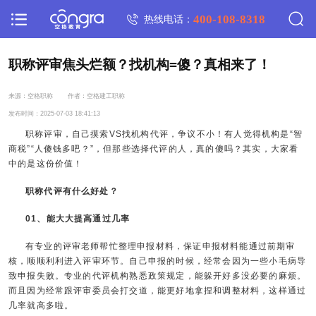
400-108-8318
热线电话：
职称评审焦头烂额？找机构=傻？真相来了！
来源：空格职称
作者：空格建工职称
发布时间：2025-07-03 18:41:13
职称评审，自己摸索VS找机构代评，争议不小！有人觉得机构是“智
商税”“人傻钱多吧？”，但那些选择代评的人，真的傻吗？其实，大家看
中的是这份价值！
职称代评有什么好处？
01、能大大提高通过几率
有专业的评审老师帮忙整理申报材料，保证申报材料能通过前期审
核，顺顺利利进入评审环节。自己申报的时候，经常会因为一些小毛病导
致申报失败。专业的代评机构熟悉政策规定，能躲开好多没必要的麻烦。
而且因为经常跟评审委员会打交道，能更好地拿捏和调整材料，这样通过
几率就高多啦。