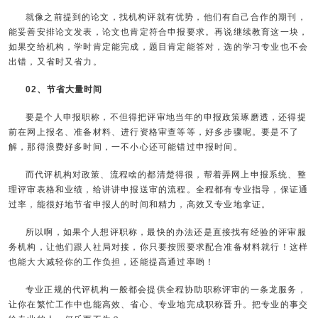
就像之前提到的论文，找机构评就有优势，他们有自己合作的期刊，
能妥善安排论文发表，论文也肯定符合申报要求。再说继续教育这一块，
如果交给机构，学时肯定能完成，题目肯定能答对，选的学习专业也不会
出错，又省时又省力。
02、节省大量时间
要是个人申报职称，不但得把评审地当年的申报政策琢磨透，还得提
前在网上报名、准备材料、进行资格审查等等，好多步骤呢。要是不了
解，那得浪费好多时间，一不小心还可能错过申报时间。
而代评机构对政策、流程啥的都清楚得很，帮着弄网上申报系统、整
理评审表格和业绩，给讲讲申报送审的流程。全程都有专业指导，保证通
过率，能很好地节省申报人的时间和精力，高效又专业地拿证。
所以啊，如果个人想评职称，最快的办法还是直接找有经验的评审服
务机构，让他们跟人社局对接，你只要按照要求配合准备材料就行！这样
也能大大减轻你的工作负担，还能提高通过率哟！
专业正规的代评机构一般都会提供全程协助职称评审的一条龙服务，
让你在繁忙工作中也能高效、省心、专业地完成职称晋升。把专业的事交