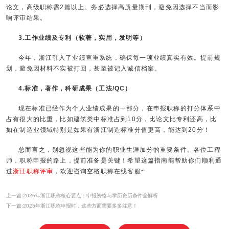
论文，高级职称需2篇以上。务必选择高质量期刊，避免因选择不当而影
响评审结果。
3.工作业绩及专利（软著，实用，发明等）
今年，浙江引入了业绩查重系统，确保每一项业绩真实有效。提前规
划，避免因材料不实被打回，甚至被记入诚信档案。
4.标准，著作，科研成果（工法/QC）
现在标准已经作为个人业绩成果的一部分，在申报职称的打分体系中
占有很大的比重，比如建筑类中标准占到10分，比论文比专利还高，比
如在制造业领域特别是如果有浙江制造标准分值更高，能达到20分！
总而言之，别忽视这些能为你的职业生涯加分的重要条件。各位工程
师，职称申报的路上，提前准备是关键！希望这篇指南能帮助你们顺利通
过
浙江职称评审
，欢迎咨询空格职称在线客服~
上一篇:2026年浙江职称核心要点：申报资格与学历资历条件全解析
下一篇:2025年浙江职称申报时，这些方面需要多多注意！