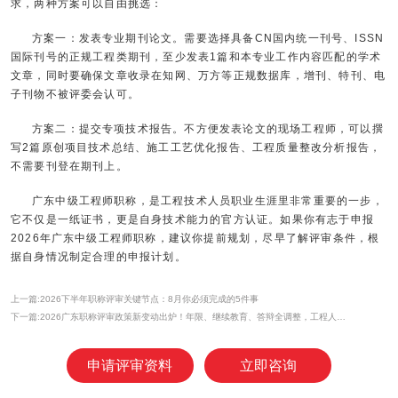
求，两种方案可以自由挑选：
方案一：发表专业期刊论文。需要选择具备CN国内统一刊号、ISSN
国际刊号的正规工程类期刊，至少发表1篇和本专业工作内容匹配的学术
文章，同时要确保文章收录在知网、万方等正规数据库，增刊、特刊、电
子刊物不被评委会认可。
方案二：提交专项技术报告。不方便发表论文的现场工程师，可以撰
写2篇原创项目技术总结、施工工艺优化报告、工程质量整改分析报告，
不需要刊登在期刊上。
广东中级工程师职称，是工程技术人员职业生涯里非常重要的一步，
它不仅是一纸证书，更是自身技术能力的官方认证。如果你有志于申报
2026年广东中级工程师职称，建议你提前规划，尽早了解评审条件，根
据自身情况制定合理的申报计划。
上一篇:2026下半年职称评审关键节点：8月你必须完成的5件事
下一篇:2026广东职称评审政策新变动出炉！年限、继续教育、答辩全调整，工程人速看！
申请评审资料
立即咨询