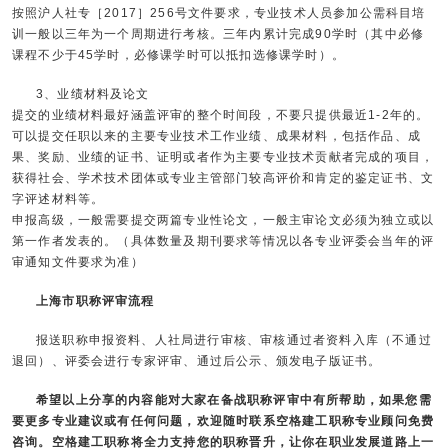
按照沪人社专［2017］256号文件要求，专业技术人员参加公需科目培
训一般以三年为一个周期进行考核。三年内累计完成90学时（其中必修
课程不少于45学时，必修课学时可以抵扣选修课学时）。
3、业绩材料及论文
提交的业绩材料最好涵盖评审的整个时间段，不要只提供最近1-2年的。
可以提交任职以来的主要专业技术工作业绩、成果材料，包括作品、成
果、奖励、业绩的证书、证明或者作为主要专业技术贡献者完成的项目，
获得社会、学术技术团体或专业主管部门较高评价和肯定的鉴定证书、文
字评述材料等。
申报高级，一般需要提交两篇专业性论文，一般主审论文必须为独立或以
第一作者发表的。（具体数量及期刊要求等情况以各专业评委会当年的评
审通知文件要求为准）
上海市职称评审流程
报送职称申报资料、人社局进行审核、审核通过者资料入库（不通过
退回）、评委会进行专家评审、通过后公示、颁发电子版证书。
希望以上分享的内容能对大家在备战职称评审中有所帮助，如果您需
要更多专业建议或有任何问题，欢迎随时联系
空格建工职称
专业顾问免费
咨询。空格建工职称将全力支持您的职称晋升，让你在职业发展道路上一