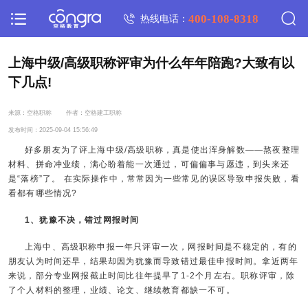
400-108-8318
热线电话：
上海中级/高级职称评审为什么年年陪跑?大致有以
下几点!
来源：空格职称
作者：空格建工职称
发布时间：2025-09-04 15:56:49
好多朋友为了评上海中级/高级职称，真是使出浑身解数——熬夜整理
材料、拼命冲业绩，满心盼着能一次通过，可偏偏事与愿违，到头来还
是“落榜”了。 在实际操作中，常常因为一些常见的误区导致申报失败，看
看都有哪些情况?
1、犹豫不决，错过网报时间
上海中、高级职称申报一年只评审一次，网报时间是不稳定的，有的
朋友认为时间还早，结果却因为犹豫而导致错过最佳申报时间。拿近两年
来说，部分专业网报截止时间比往年提早了1-2个月左右。职称评审，除
了个人材料的整理，业绩、论文、继续教育都缺一不可。