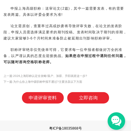
申报上海高级职称：送审论文(2篇)，其中一篇需要发表，有的需要
发表两篇。具体以评委会要求为准!
论文需原创，查重率过高或抄袭将导致评审失败，在论文的发表阶
段，申报人员需选择满足要求的期刊投稿。发表时间取决于期刊的排期，
建议大家留够3-6个月时间来准备防止被延期出刊影响职称评审。
职称评审绝非仅凭侥幸可得，它要求每一位申报者都做好万全的准
备，以严谨认真的态度去迎接挑战。
如果您在申报过程中遇到任何问题，
可以随时咨询
空格职称
老师。
上一篇:2026上海职称认定全攻略!落户、加薪、升职就差这一步?
下一篇:为什么你上海中级职称申报不通过?主要涉及以下方面
申请评审资料
立即咨询
粤ICP备18035868号