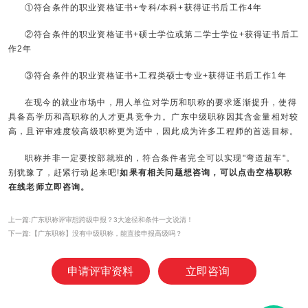
①符合条件的职业资格证书+专科/本科+获得证书后工作4年
②符合条件的职业资格证书+硕士学位或第二学士学位+获得证书后工
作2年
③符合条件的职业资格证书+工程类硕士专业+获得证书后工作1年
在现今的就业市场中，用人单位对学历和职称的要求逐渐提升，使得
具备高学历和高职称的人才更具竞争力。广东中级职称因其含金量相对较
高，且评审难度较高级职称更为适中，因此成为许多工程师的首选目标。
职称并非一定要按部就班的，符合条件者完全可以实现"弯道超车"。
别犹豫了，赶紧行动起来吧!
如果有相关问题想咨询，可以点击空格职称
在线老师立即咨询。
上一篇:广东职称评审想跨级申报？3大途径和条件一文说清！
下一篇:【广东职称】没有中级职称，能直接申报高级吗？
申请评审资料
立即咨询