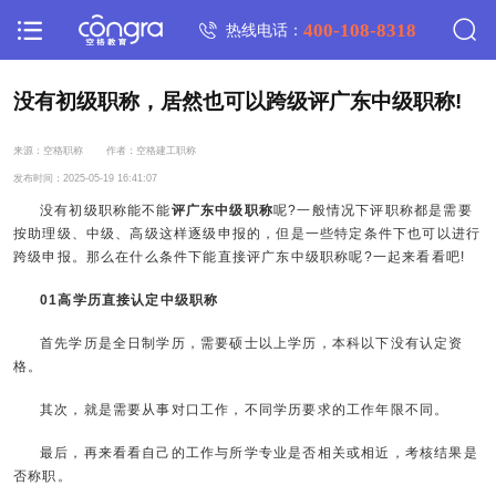
400-108-8318
热线电话：
没有初级职称，居然也可以跨级评广东中级职称!
来源：空格职称
作者：空格建工职称
发布时间：2025-05-19 16:41:07
没有初级职称能不能
评广东中级职称
呢?一般情况下评职称都是需要
按助理级、中级、高级这样逐级申报的，但是一些特定条件下也可以进行
跨级申报。那么在什么条件下能直接评广东中级职称呢?一起来看看吧!
01高学历直接认定中级职称
首先学历是全日制学历，需要硕士以上学历，本科以下没有认定资
格。
其次，就是需要从事对口工作，不同学历要求的工作年限不同。
最后，再来看看自己的工作与所学专业是否相关或相近，考核结果是
否称职。