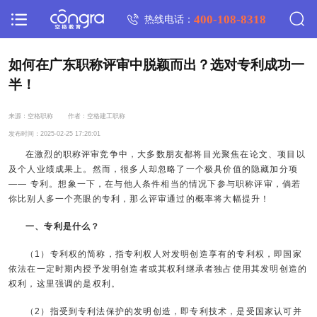
400-108-8318
热线电话：
如何在广东职称评审中脱颖而出？选对专利成功一
半！
来源：空格职称
作者：空格建工职称
发布时间：2025-02-25 17:26:01
在激烈的职称评审竞争中，大多数朋友都将目光聚焦在论文、项目以
及个人业绩成果上。然而，很多人却忽略了一个极具价值的隐藏加分项
—— 专利。想象一下，在与他人条件相当的情况下参与职称评审，倘若
你比别人多一个亮眼的专利，那么评审通过的概率将大幅提升！
一、专利是什么？
（1）专利权的简称，指专利权人对发明创造享有的专利权，即国家
依法在一定时期内授予发明创造者或其权利继承者独占使用其发明创造的
权利，这里强调的是权利。
（2）指受到专利法保护的发明创造，即专利技术，是受国家认可并