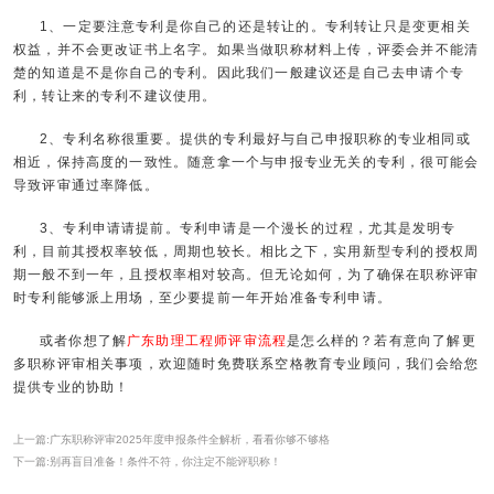
1、一定要注意专利是你自己的还是转让的。专利转让只是变更相关
权益，并不会更改证书上名字。如果当做职称材料上传，评委会并不能清
楚的知道是不是你自己的专利。因此我们一般建议还是自己去申请个专
利，转让来的专利不建议使用。
2、专利名称很重要。提供的专利最好与自己申报职称的专业相同或
相近，保持高度的一致性。随意拿一个与申报专业无关的专利，很可能会
导致评审通过率降低。
3、专利申请请提前。专利申请是一个漫长的过程，尤其是发明专
利，目前其授权率较低，周期也较长。相比之下，实用新型专利的授权周
期一般不到一年，且授权率相对较高。但无论如何，为了确保在职称评审
时专利能够派上用场，至少要提前一年开始准备专利申请。
或者你想了解
广东助理工程师评审流程
是怎么样的？若有意向了解更
多职称评审相关事项，欢迎随时免费联系空格教育专业顾问，我们会给您
提供专业的协助！
上一篇:广东职称评审2025年度申报条件全解析，看看你够不够格
下一篇:别再盲目准备！条件不符，你注定不能评职称！