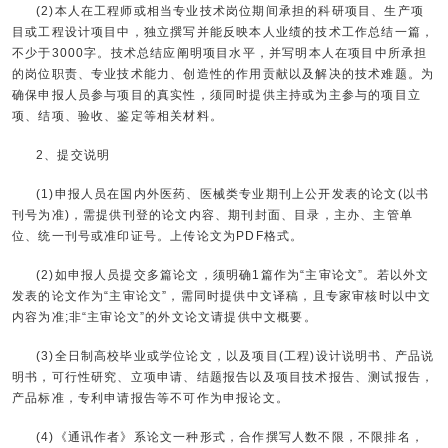
(2)本人在工程师或相当专业技术岗位期间承担的科研项目、生产项
目或工程设计项目中，独立撰写并能反映本人业绩的技术工作总结一篇，
不少于3000字。技术总结应阐明项目水平，并写明本人在项目中所承担
的岗位职责、专业技术能力、创造性的作用贡献以及解决的技术难题。为
确保申报人员参与项目的真实性，须同时提供主持或为主参与的项目立
项、结项、验收、鉴定等相关材料。
2、提交说明
(1)申报人员在国内外医药、医械类专业期刊上公开发表的论文(以书
刊号为准)，需提供刊登的论文内容、期刊封面、目录，主办、主管单
位、统一刊号或准印证号。上传论文为PDF格式。
(2)如申报人员提交多篇论文，须明确1篇作为“主审论文”。若以外文
发表的论文作为“主审论文”，需同时提供中文译稿，且专家审核时以中文
内容为准;非“主审论文”的外文论文请提供中文概要。
(3)全日制高校毕业或学位论文，以及项目(工程)设计说明书、产品说
明书，可行性研究、立项申请、结题报告以及项目技术报告、测试报告，
产品标准，专利申请报告等不可作为申报论文。
(4)《通讯作者》系论文一种形式，合作撰写人数不限，不限排名，