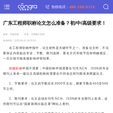
400-108-8318
热线电话：
广东工程师职称论文怎么准备？初/中/高级要求！
来源：空格职称
作者：空格建工职称
发布时间：2025-09-10 18:05:55
在工程师职称申报中，论文材料是关键环节之一。准备论文时，不仅
要保证内容贴合专业，字数、期刊选择、署名方式等细节也有明确规定，
一旦出错可能直接影响评审结果。
初级职称
申报不需要；中级职称申报需要在刊号为CN、ISSN的专业
期刊上发表一篇论文高级职称则需要在不同杂志和刊期发表两篇论文。
1、字数要求：论文的字数应在3000字左右，摘要字数在400至500
字之间。
2、期刊要求：论文必须在刊号为CN、ISSN的专业期刊上发表，这
些期刊可以在“国家新闻出版总署”网站上查到。