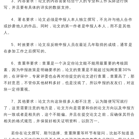
3、内容要求：论文的内容需要结合个人的专业和工作实际进行撰
写，并且要有具体的详实的数据支持。
4、署名要求：论文必须是申报人本人独立撰写，不允许与他人合作
或抄袭他人的作品。同时，论文的第一作者是申报人本人，而不是其他
人。
5、时效要求：论文应反映申报人员在最近几年取得的成绩，通常是
在参加工作之后撰写的。
6、查重率要求：查重是一个决定你论文能不能用最重要的考核因
素，因为申报政策是明确要求的，论文的查重是不能超过知网查重30%
的，在评审中，专家评委也会再对你提交的论文进行查重，查重高了，那
不好意思，不管你其他材料多好，也是没戏了。所以申报的友友们，对这
块一定得重视。
7、其他要求：论文方向这块很多人都不注意，认为随便写写就行
了，这里需要注意的地方是，论文方向是需要和你的论文方向以及申报方
向一致或者是相关的，这个不能偏。并且在提交论文之前，应确保其符合
相关的格式规范，并保留好相关证明资料，以防万一。
若你在论文撰写、期刊选择、查重降重等环节有疑问，比如不知道选