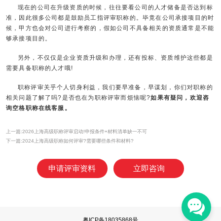
现在的公司在升级资质的时候，往往要看公司的人才储备是否达到标
准，因此很多公司都是鼓励员工指评审职称的。毕竟在公司承接项目的时
候，甲方也会对公司进行考察的，假如公司不具备相关的资质通常是不能
够承接项目的。
另外，不仅仅是企业资质升级和办理，还有投标、资质维护这些都是
需要具备职称的人才哦!
职称评审关乎个人切身利益，我们要早准备，早谋划，你们对职称的
相关问题了解了吗?是否也在为职称评审而烦恼呢?
如果有疑问，欢迎咨
询空格职称在线客服。
上一篇:2026上海高级职称评审启动!申报条件+材料清单缺一不可
下一篇:2024上海高级职称如何评审?需要哪些条件和材料?
申请评审资料
立即咨询
粤ICP备18035868号