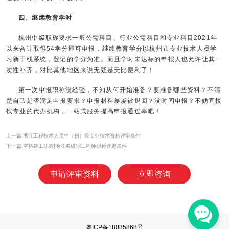
四、继续教育学时
杭州中级职称要求一般公需科目、行业公需科目和专业科目2021年
以来合计取得54学分即可申报，继续教育学分以杭州市专业技术人员学
习新干线系统，登记的学分为准。而且学时未达标的申报人也允许让其一
次性补齐，对比其他地区来说无疑是无比便利了！
第一次申报职称没经验，不知从何开始准备？要准备哪些资料？不清
楚自己是否满足申报要求？申报材料屡屡被退回？没时间申报？不妨直接
找专业的代办机构，一站式服务提高申报通过率吧！
上一篇:浙江工程技术人员中（初）级专业技术资格评审条件
下一篇:空格建工职称|浙江各级别工程师职称评定条件
申请评审资料
立即咨询
粤ICP备18035868号