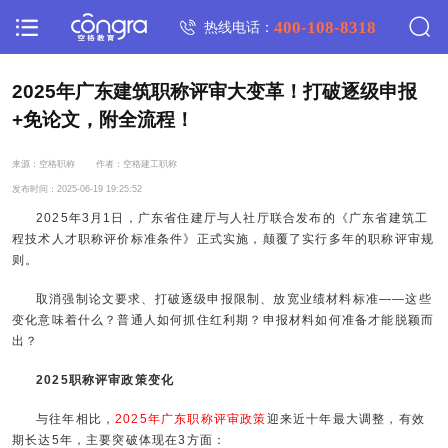
400-108-8318
热线电话：
2025年广东建筑职称评审大变革！打破逐级申报
+免论文，附全流程！
来源：空格职称
作者：空格建工职称
发布时间：2025-06-19 19:25:52
2025年3月1日，广东省住建厅与人社厅联合发布的《广东省建筑工
程技术人才职称评价标准条件》正式实施，颠覆了实行多年的职称评审规
则。
取消强制论文要求、打破逐级申报限制、放宽业绩材料标准——这些
变化意味着什么？普通人如何抓住红利期？申报材料如何准备才能脱颖而
出？
2025职称评审政策变化
与往年相比，
2025年广东职称评审政策
迎来近十年最大调整，有效
期长达5年，主要突破体现在3方面：