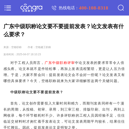
400-108-8318
热线电话：
广东中级职称论文要不要提前发表？论文发表有什
么要求？
来源：空格职称
作者：空格建工职称
发布时间：2025-04-07 18:10:23
对于工程人员而言，
广东中级职称评审
中论文发表的要求常常令人倍
感头疼。论文本就不是件轻松事，再加上发表流程繁琐，更是让人压力倍
增。于是，大家不禁会问：提前发表论文会不会好一些呢？论文发表又有
哪些具体要求？今天，空格职称就来为大家详细解答这两个关键问题。
中级职称论文要不要提前发表？
首先，论文创作需要投入大量时间和精力，而期刊发表同样有一个漫
长的周期，从投稿、初审、录用，到三审三校、排版印刷、出刊，再到上
网收录，每个环节都耗时不少。许多评职称的工程人员因经验不足，往往
临近交材料时才匆忙着手发表论文，可论文发表周期平均较长，结果往往
手忙脚乱。因此，提前发表论文是明智之举。