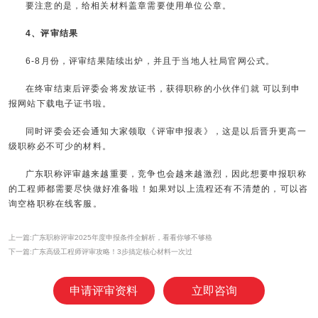
要注意的是，给相关材料盖章需要使用单位公章。
4、评审结果
6-8月份，评审结果陆续出炉，并且于当地人社局官网公式。
在终审结束后评委会将发放证书，获得职称的小伙伴们就 可以到申
报网站下载电子证书啦。
同时评委会还会通知大家领取《评审申报表》，这是以后晋升更高一
级职称必不可少的材料。
广东职称评审越来越重要，竞争也会越来越激烈，因此想要申报职称
的工程师都需要尽快做好准备啦！如果对以上流程还有不清楚的，可以咨
询空格职称在线客服。
上一篇:广东职称评审2025年度申报条件全解析，看看你够不够格
下一篇:广东高级工程师评审攻略！3步搞定核心材料一次过
申请评审资料
立即咨询