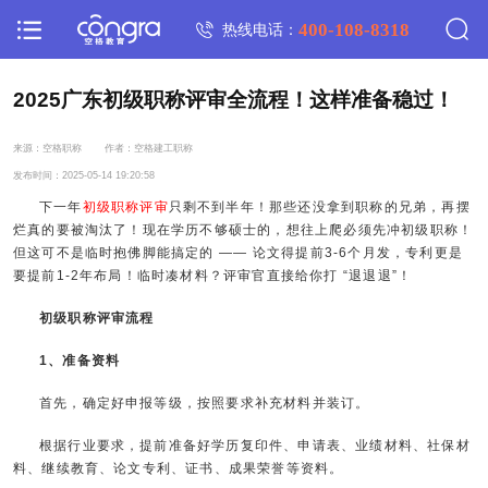
400-108-8318
热线电话：
2025广东初级职称评审全流程！这样准备稳过！
来源：空格职称
作者：空格建工职称
发布时间：2025-05-14 19:20:58
下一年
初级职称评审
只剩不到半年！那些还没拿到职称的兄弟，再摆
烂真的要被淘汰了！现在学历不够硕士的，想往上爬必须先冲初级职称！
但这可不是临时抱佛脚能搞定的 —— 论文得提前3-6个月发，专利更是
要提前1-2年布局！临时凑材料？评审官直接给你打 “退退退”！
初级职称评审流程
1、准备资料
首先，确定好申报等级，按照要求补充材料并装订。
根据行业要求，提前准备好学历复印件、申请表、业绩材料、社保材
料、继续教育、论文专利、证书、成果荣誉等资料。